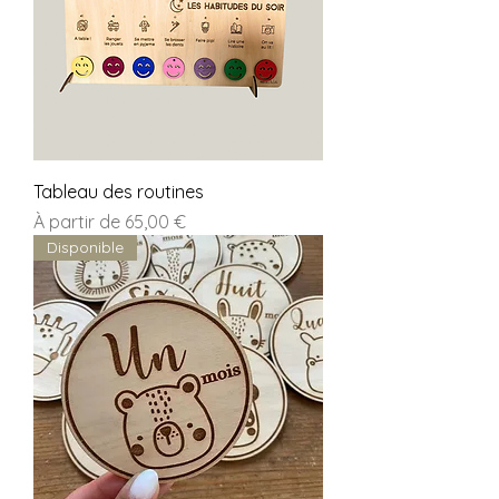
Tableau des routines
Prix promotionnel
À partir de
65,00 €
Disponible