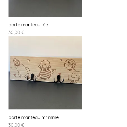
porte manteau fée
Prix
30,00 €
porte manteau mr mme
Prix
30,00 €