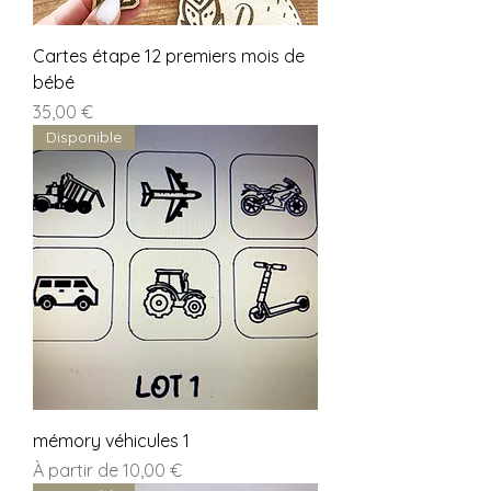
Cartes étape 12 premiers mois de
bébé
Prix
35,00 €
Disponible
mémory véhicules 1
Prix promotionnel
À partir de
10,00 €