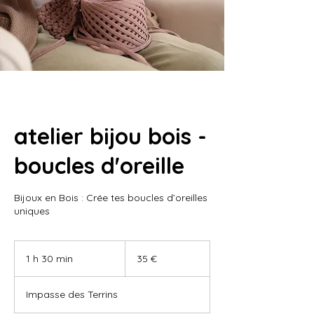
atelier bijou bois -
boucles d'oreille
Bijoux en Bois : Crée tes boucles d’oreilles
uniques
35
euros
1 h 30 min
1
35 €
3
0
Impasse des Terrins
m
i