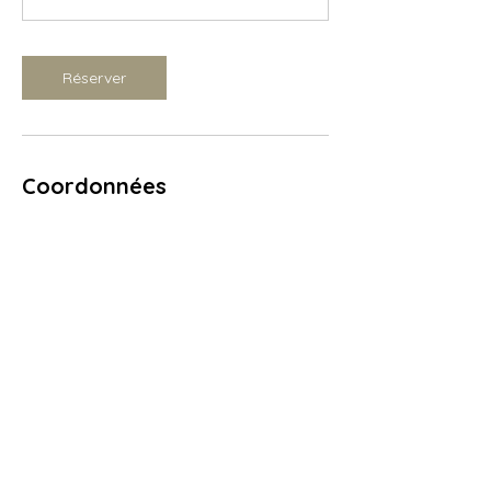
Réserver
Coordonnées
80 Impasse des Terrins, Solliès-Pont,
France
0625917510
maisonpoulettemp@gmail.com