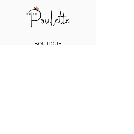
BOUTIQUE
CREATIONS D'ART
DECORATION
ARTS DE LA TABLE
AUTOUR DE LA FAMILLE
LES PETITS
PRIX DU MOMENT
INFORMATIONS
TERMES ET CONDITIONS
POLITIQUE DE CONFIDENTIALITÉ
EXPÉDITIONS ET RETOURS