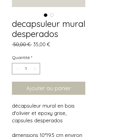
decapsuleur mural
desperados
Prix
Prix
 50,00 € 
35,00 €
original
promotionnel
Quantité
*
Ajouter au panier
décapsuleur mural en bois
d'olivier et epoxy grise,
capsules desperados
dimensions 10*19.5 cm environ