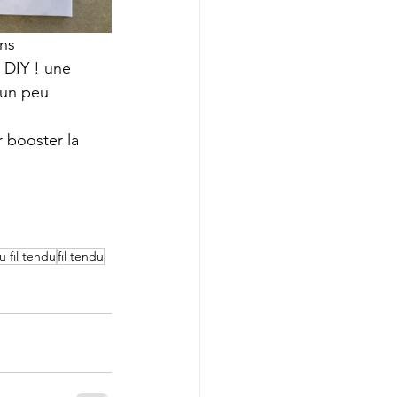
ns 
 DIY ! une 
 un peu 
r booster la 
u fil tendu
fil tendu