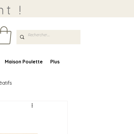
t !
Maison Poulette
Plus
éatifs