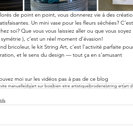
olorés de point en point, vous donnerez vie à des créatio
tisfaisantes. Un mini vase pour les fleurs séchées? C’est
chez soi? Que vous vous laissiez aller ou que vous soyez
symétrie ), c’est un réel moment d’évasion!
d bricoleur, le kit String Art, c’est l'activité parfaite pou
tration, et le sens du design — tout ça en s’amusant
rouvez moi sur les vidéos pas à pas de ce blog
ivite manuelle
diy
art sur bois
bien etre artistique
broderie
string art
art d
tifs