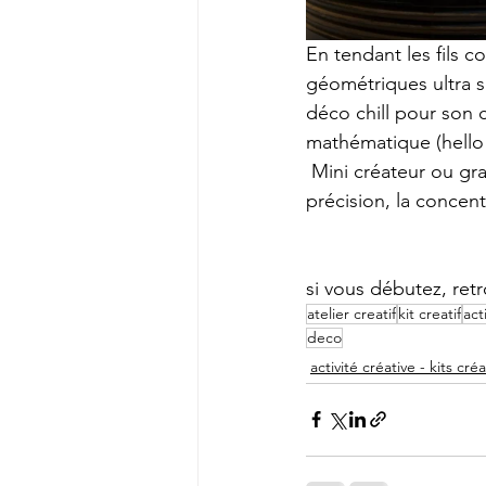
En tendant les fils c
géométriques ultra sa
déco chill pour son 
mathématique (hello 
 Mini créateur ou gran
précision, la concen
si vous débutez, ret
atelier creatif
kit creatif
act
deco
activité créative - kits créa