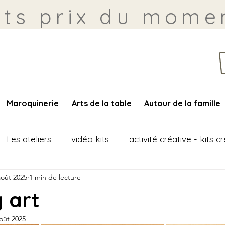
its prix du momen
Maroquinerie
Arts de la table
Autour de la famille
Les ateliers
vidéo kits
activité créative - kits cr
août 2025
1 min de lecture
g art
oût 2025