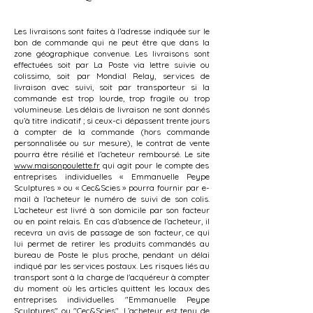
Les livraisons sont faites à l’adresse indiquée sur le
bon de commande qui ne peut être que dans la
zone géographique convenue. Les livraisons sont
effectuées soit par La Poste via lettre suivie ou
colissimo, soit par Mondial Relay, services de
livraison avec suivi, soit par transporteur si la
commande est trop lourde, trop fragile ou trop
volumineuse. Les délais de livraison ne sont donnés
qu’à titre indicatif ; si ceux-ci dépassent trente jours
à compter de la commande (hors commande
personnalisée ou sur mesure), le contrat de vente
pourra être résilié et l’acheteur remboursé. Le site
www.maisonpoulette.fr
qui agit pour le compte des
entreprises individuelles « Emmanuelle Peype
Sculptures » ou « Cec&Scies » pourra fournir par e-
mail à l’acheteur le numéro de suivi de son colis.
L’acheteur est livré à son domicile par son facteur
ou en point relais. En cas d’absence de l’acheteur, il
recevra un avis de passage de son facteur, ce qui
lui permet de retirer les produits commandés au
bureau de Poste le plus proche, pendant un délai
indiqué par les services postaux. Les risques liés au
transport sont à la charge de l'acquéreur à compter
du moment où les articles quittent les locaux des
entreprises individuelles "Emmanuelle Peype
Sculptures" ou "Cec&Scies". L’acheteur est tenu de