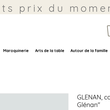
its prix du momen
Maroquinerie
Arts de la table
Autour de la famille
GLENAN, col
Glénan"