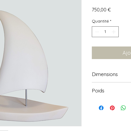
Prix
750,00 €
Quantité
*
Ajo
Dimensions
Hauteur 37 cm, lon
Poids
4 kg