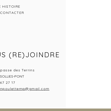
 HISTOIRE
 CONTACTER
S (RE)JOINDRE
mpasse des Terrins
 SOLLIES-PONT
67 27 17
onpoulettemp@gmail.com